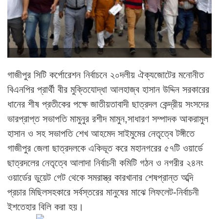
গাজীপুর সিটি কর্পোরেশন নির্বাচনে ২০দলীয় ঐক্যজোটের মনোনীত
বিএনপির প্রার্থী বীর মুক্তিযোদ্ধা আলহাজ্ব হাসান উদ্দিন সরকারের
ধানের শীষ প্রতীকের পক্ষে জাতীয়তাবাদী ছাত্রদল কেন্দ্রীয় সংসদের
ভারপ্রাপ্ত সভাপতি মামুনুর রশীদ মামুন,সাধারণ সম্পাদক আকরামুল
হাসান ও সহ সভাপতি শেখ আহমেদ সাইমুমের নেতৃত্বে টঙ্গীতে
গাজীপুর জেলা ছাত্রদলকে একিভূত করে মহানগরের ৫৭টি ওয়ার্ডে
ছাত্রদলের নেতৃত্বে আলাদা নির্বাচনী কমিটি গঠন ও নগরীর ২৪নং
ওয়ার্ডের ডুয়েট গেট থেকে সমরাস্ত্র কারখানার শেষপ্রান্ত অব্দি
প্রচার মিছিলসহকারে সর্বস্তরের মানুষের মাঝে লিফলেট-নির্বাচনী
ইশতেহার বিলি করা হয়।