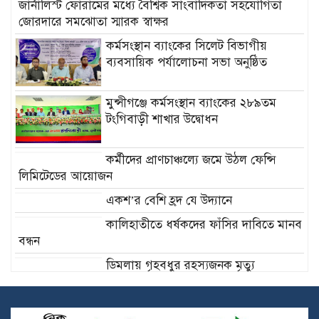
জার্নালিস্ট ফোরামের মধ্যে বৈশ্বিক সাংবাদিকতা সহযোগিতা
জোরদারে সমঝোতা স্মারক স্বাক্ষর
কর্মসংস্থান ব্যাংকের সিলেট বিভাগীয়
ব্যবসায়িক পর্যালোচনা সভা অনুষ্ঠিত
মুন্সীগঞ্জে কর্মসংস্থান ব্যাংকের ২৮৯তম
টংগিবাড়ী শাখার উদ্বোধন
কর্মীদের প্রাণচাঞ্চল্যে জমে উঠল ফেন্সি
লিমিটেডের আয়োজন
একশ’র বেশি হ্রদ যে উদ্যানে
কালিহাতীতে ধর্ষকদের ফাঁসির দাবিতে মানব
বন্ধন
ডিমলায় গৃহবধুর রহস্যজনক মৃত্যু
মুঠোফোন নিয়ে দ্বন্দ্বে ছোট ভাইয়ের হাতে
বড় ভাই খুন