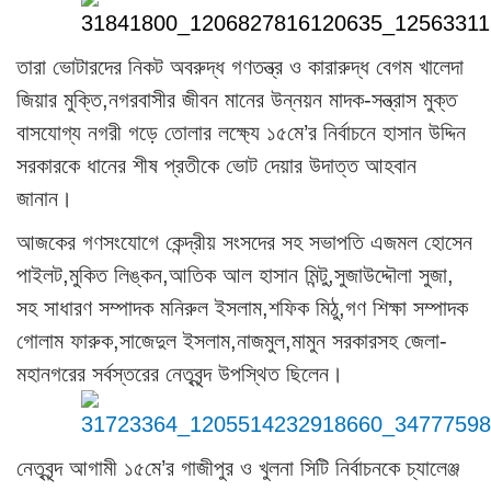
তারা ভোটারদের নিকট অবরুদ্ধ গণতন্ত্র ও কারারুদ্ধ বেগম খালেদা
জিয়ার মুক্তি,নগরবাসীর জীবন মানের উন্নয়ন মাদক-সন্ত্রাস মুক্ত
বাসযোগ্য নগরী গড়ে তোলার লক্ষ্যে ১৫মে’র নির্বাচনে হাসান উদ্দিন
সরকারকে ধানের শীষ প্রতীকে ভোট দেয়ার উদাত্ত আহবান
জানান।
আজকের গণসংযোগে কেন্দ্রীয় সংসদের সহ সভাপতি এজমল হোসেন
পাইলট,মুকিত লিঙ্কন,আতিক আল হাসান মিন্টু,সুজাউদ্দৌলা সুজা,
সহ সাধারণ সম্পাদক মনিরুল ইসলাম,শফিক মিঠু,গণ শিক্ষা সম্পাদক
গোলাম ফারুক,সাজেদুল ইসলাম,নাজমুল,মামুন সরকারসহ জেলা-
মহানগরের সর্বস্তরের নেতৃবৃন্দ উপস্থিত ছিলেন।
নেতৃবৃন্দ আগামী ১৫মে’র গাজীপুর ও খুলনা সিটি নির্বাচনকে চ্যালেঞ্জ