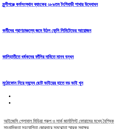
মুন্সীগঞ্জে কর্মসংস্থান ব্যাংকের ২৮৯তম টংগিবাড়ী শাখার উদ্বোধন
কর্মীদের প্রাণচাঞ্চল্যে জমে উঠল ফেন্সি লিমিটেডের আয়োজন
কালিহাতীতে ধর্ষকদের ফাঁসির দাবিতে মানব বন্ধন
মুঠোফোন নিয়ে দ্বন্দ্বে ছোট ভাইয়ের হাতে বড় ভাই খুন
আইজেসি গ্লোবাল মিডিয়া গ্রুপ ও সার্ক জার্নালিস্ট ফোরামের মধ্যে বৈশ্বিক
সাংবাদিকতা সহযোগিতা জোরদারে সমঝোতা স্মারক স্বাক্ষর