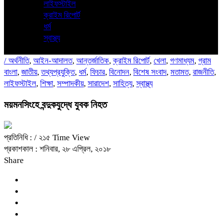
লাইফস্টাইল
ক্রাইম রিপোর্ট
ধর্ম
স্বাস্থ্য
/
অর্থনীতি
,
আইন-আদালত
,
আন্তর্জাতিক
,
ক্রাইম রিপোর্ট
,
খেলা
,
গণমাধ্যম
,
গ্রাম
বাংলা
,
জাতীয়
,
তথ্যপ্রযুক্তি
,
ধর্ম
,
ফিচার
,
বিনোদন
,
বিশেষ সংবাদ
,
মতামত
,
রাজনীতি
,
লাইফস্টাইল
,
শিক্ষা
,
সম্পাদকীয়
,
সারাদেশ
,
সাহিত্য
,
স্বাস্থ্য
ময়মনসিংহে বন্দুকযুদ্ধে যুবক নিহত
প্রতিনিধি :
/ ২১৫ Time View
প্রকাশকাল : শনিবার, ২৮ এপ্রিল, ২০১৮
Share