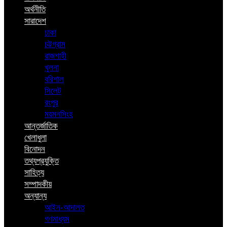
অর্থনীতি
সারাদেশ
ঢাকা
চট্টগ্রাম
রাজশাহী
খুলনা
বরিশাল
সিলেট
রংপুর
ময়মনসিংহ
আন্তর্জাতিক
খেলাধুলা
বিনোদন
তথ্যপ্রযুক্তি
সাহিত্য
সম্পাদকীয়
অন্যান্য
আইন-আদালত
গণমাধ্যম