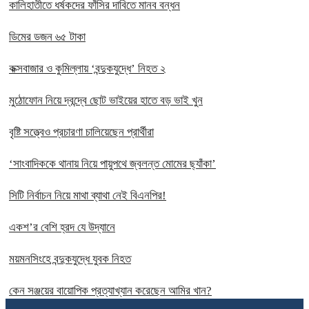
কালিহাতীতে ধর্ষকদের ফাঁসির দাবিতে মানব বন্ধন
ডিমের ডজন ৬৫ টাকা
কক্সবাজার ও কুমিল্লায় ‘বন্দুকযুদ্ধে’ নিহত ২
মুঠোফোন নিয়ে দ্বন্দ্বে ছোট ভাইয়ের হাতে বড় ভাই খুন
বৃষ্টি সত্ত্বেও প্রচারণা চালিয়েছেন প্রার্থীরা
‘সাংবাদিককে থানায় নিয়ে পায়ুপথে জ্বলন্ত মোমের ছ্যাঁকা’
সিটি নির্বাচন নিয়ে মাথা ব্যাথা নেই বিএনপির!
একশ’র বেশি হ্রদ যে উদ্যানে
ময়মনসিংহে বন্দুকযুদ্ধে যুবক নিহত
কেন সঞ্জয়ের বায়োপিক প্রত্যাখ্যান করেছেন আমির খান?