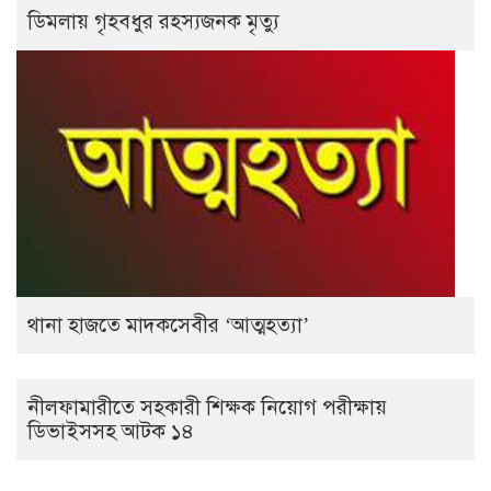
ডিমলায় গৃহবধুর রহস্যজনক মৃত্যু
থানা হাজতে মাদকসেবীর ‘আত্মহত্যা’
নীলফামারীতে সহকারী শিক্ষক নিয়োগ পরীক্ষায়
ডিভাইসসহ আটক ১৪