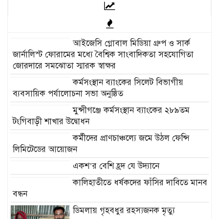
আইজেসি গ্লোবাল মিডিয়া গ্রুপ ও সার্ক
জার্নালিস্ট ফোরামের মধ্যে বৈশ্বিক সাংবাদিকতা সহযোগিতা
জোরদারে সমঝোতা স্মারক স্বাক্ষর
কর্মসংস্থান ব্যাংকের সিলেট বিভাগীয়
ব্যবসায়িক পর্যালোচনা সভা অনুষ্ঠিত
মুন্সীগঞ্জে কর্মসংস্থান ব্যাংকের ২৮৯তম
টংগিবাড়ী শাখার উদ্বোধন
কর্মীদের প্রাণচাঞ্চল্যে জমে উঠল ফেন্সি
লিমিটেডের আয়োজন
একশ’র বেশি হ্রদ যে উদ্যানে
কালিহাতীতে ধর্ষকদের ফাঁসির দাবিতে মানব
বন্ধন
ডিমলায় গৃহবধুর রহস্যজনক মৃত্যু