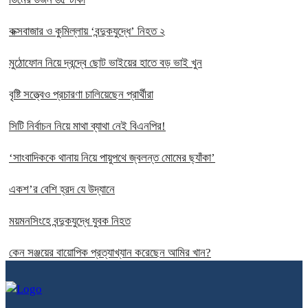
কক্সবাজার ও কুমিল্লায় ‘বন্দুকযুদ্ধে’ নিহত ২
মুঠোফোন নিয়ে দ্বন্দ্বে ছোট ভাইয়ের হাতে বড় ভাই খুন
বৃষ্টি সত্ত্বেও প্রচারণা চালিয়েছেন প্রার্থীরা
সিটি নির্বাচন নিয়ে মাথা ব্যাথা নেই বিএনপির!
‘সাংবাদিককে থানায় নিয়ে পায়ুপথে জ্বলন্ত মোমের ছ্যাঁকা’
একশ’র বেশি হ্রদ যে উদ্যানে
ময়মনসিংহে বন্দুকযুদ্ধে যুবক নিহত
কেন সঞ্জয়ের বায়োপিক প্রত্যাখ্যান করেছেন আমির খান?