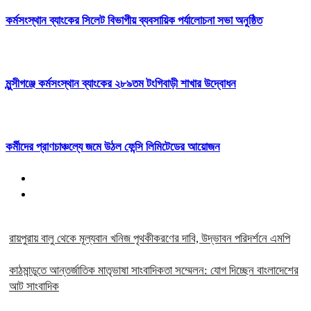
কর্মসংস্থান ব্যাংকের সিলেট বিভাগীয় ব্যবসায়িক পর্যালোচনা সভা অনুষ্ঠিত
মুন্সীগঞ্জে কর্মসংস্থান ব্যাংকের ২৮৯তম টংগিবাড়ী শাখার উদ্বোধন
কর্মীদের প্রাণচাঞ্চল্যে জমে উঠল ফেন্সি লিমিটেডের আয়োজন
রায়পুরায় বালু থেকে মূল্যবান খনিজ পৃথকীকরণের দাবি, উদ্ভাবন পরিদর্শনে এমপি
কাঠমান্ডুতে আন্তর্জাতিক মাতৃভাষা সাংবাদিকতা সম্মেলন: যোগ দিচ্ছেন বাংলাদেশের
আট সাংবাদিক