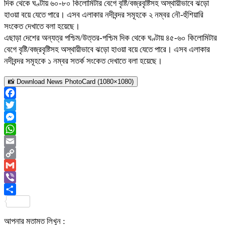
দিক থেকে ঘণ্টায় ৬০-৮০ কিলোমিটার বেগে বৃষ্টি/বজ্রবৃষ্টিসহ অস্থায়ীভাবে ঝড়ো
হাওয়া বয়ে যেতে পারে। এসব এলাকার নদীবন্দর সমূহকে ২ নম্বর নৌ-হুঁশিয়ারি
সংকেত দেখাতে বলা হয়েছে।
এছাড়া দেশের অন্যত্র পশ্চিম/উত্তর-পশ্চিম দিক থেকে ঘণ্টায় ৪৫-৬০ কিলোমিটার
বেগে বৃষ্টি/বজ্রবৃষ্টিসহ অস্থায়ীভাবে ঝড়ো হাওয়া বয়ে যেতে পারে। এসব এলাকার
নদীবন্দর সমূহকে ১ নম্বর সতর্ক সংকেত দেখাতে বলা হয়েছে।
📸 Download News PhotoCard (1080×1080)
Facebook
Twitter
Messenger
WhatsApp
Email
Copy
Link
Gmail
Viber
Share
আপনার মতামত লিখুন :