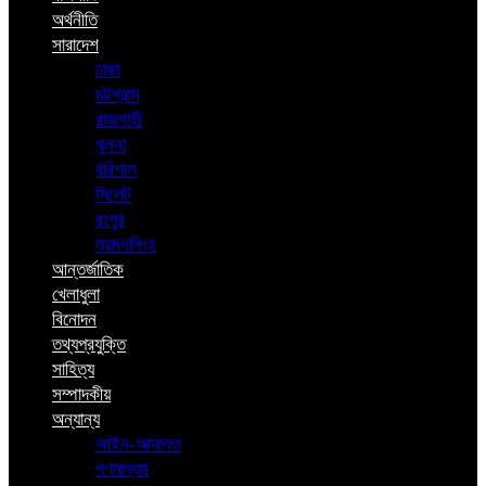
অর্থনীতি
সারাদেশ
ঢাকা
চট্টগ্রাম
রাজশাহী
খুলনা
বরিশাল
সিলেট
রংপুর
ময়মনসিংহ
আন্তর্জাতিক
খেলাধুলা
বিনোদন
তথ্যপ্রযুক্তি
সাহিত্য
সম্পাদকীয়
অন্যান্য
আইন-আদালত
গণমাধ্যম