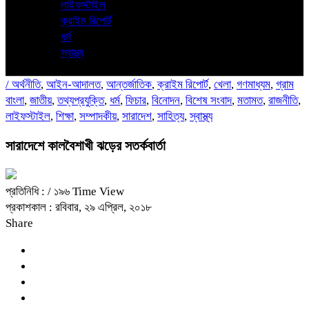
লাইফস্টাইল
ক্রাইম রিপোর্ট
ধর্ম
স্বাস্থ্য
/
অর্থনীতি
,
আইন-আদালত
,
আন্তর্জাতিক
,
ক্রাইম রিপোর্ট
,
খেলা
,
গণমাধ্যম
,
গ্রাম
বাংলা
,
জাতীয়
,
তথ্যপ্রযুক্তি
,
ধর্ম
,
ফিচার
,
বিনোদন
,
বিশেষ সংবাদ
,
মতামত
,
রাজনীতি
,
লাইফস্টাইল
,
শিক্ষা
,
সম্পাদকীয়
,
সারাদেশ
,
সাহিত্য
,
স্বাস্থ্য
সারাদেশে কালবৈশাখী ঝড়ের সতর্কবার্তা
প্রতিনিধি :
/ ১৯৬ Time View
প্রকাশকাল : রবিবার, ২৯ এপ্রিল, ২০১৮
Share