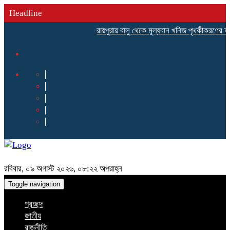
Headline
রায়পুরায় বালু থেকে মূল্যবান খনিজ পৃথকীকরণের দাবি
রবিবার, ০৯ অগাস্ট ২০২৬, ০৮:২২ অপরাহ্ন
Toggle navigation
প্রচ্ছদ
জাতীয়
রাজনীতি