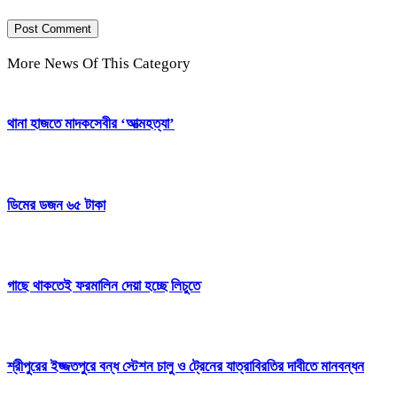
More News Of This Category
থানা হাজতে মাদকসেবীর ‘আত্মহত্যা’
ডিমের ডজন ৬৫ টাকা
গাছে থাকতেই ফরমালিন দেয়া হচ্ছে লিচুতে
শ্রীপুরের ইজ্জতপুরে বন্ধ স্টেশন চালু ও ট্রেনের যাত্রাবিরতির দাবীতে মানবন্ধন