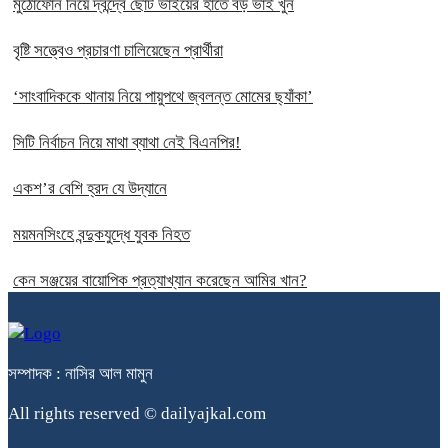
মুঠোফোন নিয়ে দ্বন্দ্বে ছোট ভাইয়ের হাতে বড় ভাই খুন
বৃষ্টি সত্ত্বেও প্রচারণা চালিয়েছেন প্রার্থীরা
‘সাংবাদিককে থানায় নিয়ে পায়ুপথে জ্বলন্ত মোমের ছ্যাঁকা’
সিটি নির্বাচন নিয়ে মাথা ব্যাথা নেই বিএনপির!
একশ’র বেশি হ্রদ যে উদ্যানে
ময়মনসিংহে বন্দুকযুদ্ধে যুবক নিহত
কেন সঞ্জয়ের বায়োপিক প্রত্যাখ্যান করেছেন আমির খান?
সম্পাদক : নাসির আল মামুন
All rights reserved © dailyajkal.com