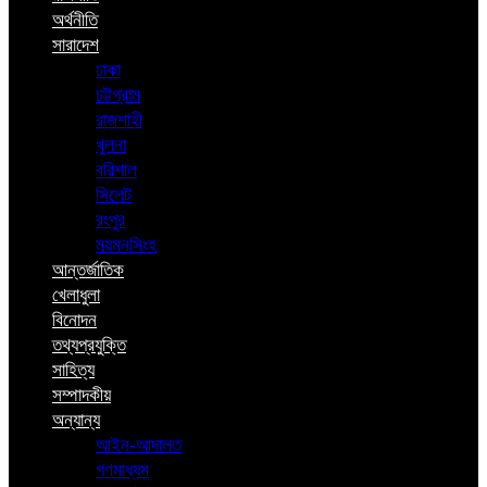
অর্থনীতি
সারাদেশ
ঢাকা
চট্টগ্রাম
রাজশাহী
খুলনা
বরিশাল
সিলেট
রংপুর
ময়মনসিংহ
আন্তর্জাতিক
খেলাধুলা
বিনোদন
তথ্যপ্রযুক্তি
সাহিত্য
সম্পাদকীয়
অন্যান্য
আইন-আদালত
গণমাধ্যম