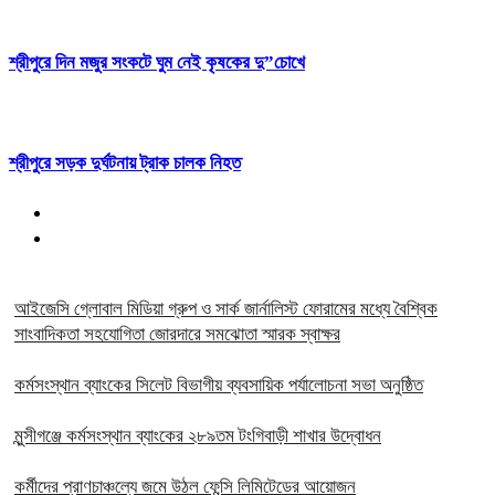
শ্রীপুরে দিন মজুর সংকটে ঘুম নেই কৃষকের দু”চোখে
শ্রীপুরে সড়ক দুর্ঘটনায় ট্রাক চালক নিহত
আইজেসি গ্লোবাল মিডিয়া গ্রুপ ও সার্ক জার্নালিস্ট ফোরামের মধ্যে বৈশ্বিক
সাংবাদিকতা সহযোগিতা জোরদারে সমঝোতা স্মারক স্বাক্ষর
কর্মসংস্থান ব্যাংকের সিলেট বিভাগীয় ব্যবসায়িক পর্যালোচনা সভা অনুষ্ঠিত
মুন্সীগঞ্জে কর্মসংস্থান ব্যাংকের ২৮৯তম টংগিবাড়ী শাখার উদ্বোধন
কর্মীদের প্রাণচাঞ্চল্যে জমে উঠল ফেন্সি লিমিটেডের আয়োজন