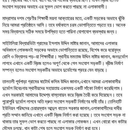
হয়। ব্রিজের আগে এই খালে বাশের সাঁকোর ব্যবহার ছিল। এখন ব্রিজ হলেও
সংযোগ সড়কের অভাবে এর সুফল ভোগ করতে পারছে না এলাকাবাসী।
মাদ্রাসার দশম শ্রেণীর শিক্ষার্থী ময়না আক্তারের মতে, একটি সড়কের অভাবে ঝুঁকি
নিয়ে আমরা প্রতিষ্ঠানে আসি। তবে বর্ষাকালে চরম ভোগান্তিতে পড়তে হয়। অনেক
সময় বিদ্যালয়ে সঠিক সময়ে উপস্থিত হতে পারিনা যোগাযোগ ব্যবস্থার জন্য।
সাইটালিয়া বিদ্যারভিটা গ্রামের ইসলাম উদ্দিন মাষ্টার জানান, আমাদের এলাকার
অধিকাংশ লোকজনই সড়কের অভাবে ভোগান্তিতে রয়েছে, বিশেষ করে বয়োবৃদ্ধ
রোগি ও বিদ্যালয় পড়–য়া শিক্ষার্থীরা। স্থানীয় মমতাজ উদ্দিন মাষ্টার জানান, জনদুর্ভোগ
লাগবে এখানে একটি ব্রিজ হলেও অপূর্ণ থেকে গেল সংযোগ সড়কটি। ব্রীজ নির্মাণ
সম্পন্ন হলেও সংযোগ সড়কটির অভাবে দুর্ভোগের প্রহর যেন বাড়ছে।
তালতলী পূর্বপাড়া গ্রামের ষাটোর্ধ কসিম উদ্দিন জানান,এখানে আমরা এলাকাবাসীর
দুর্ভোগ বিবেচনায় স্থানীয়দের সহায়তায় একসময় একটি সাঁকো নির্মাণ করেছিলাম।
এখন সরকারই আমাদের উদ্দেশ্য বাস্তবায়ন করে ব্রিজ তৈরী করে দিয়েছেন। তবে
পুরোপুরি দুর্ভোগ লাগবে অতি দ্রুত সংযোগ সড়কটি নির্মাণের দাবী তাঁর। তেলিহাটি
ইউনিয়ন পরিষদের চেয়ারম্যান আব্দুল বাতেন সরকার জানান,এলাকাবাসীদের দাবীর
প্রতি সম্মান জানিয়ে এখানে একটি ব্রিজ নির্মাণ করা হয়েছে। তবে সংযোগ সড়ক না
থাকায় তার সুফল ভোগ করতে পারছে না এলাকার লোকজন। এখন বোরো ধান কাটার
মৌসুম চলছে, ধান কাটা শেষ হলে সংযোগ সড়ক নির্মাণ করা হবে।