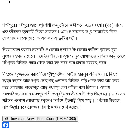
গাজীপুরের শ্রীপুরে জয়দেবপুরগামী ডেমু ট্রেনে কাটা পড়ে আব্দুর রহমান (৩৫) নামের
এক কাঁচাফল ব্যবসায়ী নিহত হয়েছেন। ১লা মে মঙ্গলবার দুপুর আড়াইটার দিকে
লোহাগাছ সাতরাস্তা মোড় এলাকায় এ দুর্ঘটনা ঘটে।
নিহত আব্দুর রহমান ময়মনসিংহ জেলার নান্দাইল উপজেলার কালিঙ্গা গ্রামের মৃত
লুৎফর রহমানের ছেলে। সে বৈরাগীরচালা গ্রামের নুর মোহাম্মদের বাড়িতে ভাড়া থেকে
শ্রীপুরের বিভিন্ন গ্রাম থেকে কাঁচা ফল ক্রয় করে ঢাকায় সরবরাহ করত।
নিহতের স্বজনদের বরাত দিয়ে শ্রীপুর ষ্টেশন মাস্টার হারুনুর রশিদ জানান, নিহত
আব্দুর রহমান আজ দুপুরে লোহাগাছ এলাকার বিভিন্ন বাড়ি থেকে কাঁচা আম ক্রয়
করে লোহাগাছ সাতরাস্তা মোড় সংলগ্ন রেল লাইনে বসে ছিলেন। এসময়
ময়মনসিংহ থেকে জয়দেবপুর গামী ডেমু ট্রেনের নীচে কাটা পড়ে নিহত হয়। এতে তার
শরীরের একাংশ লোহাগাছ পড়লেও অর্ধাংশ বিন্দুবাড়ী গিয়ে পড়ে। এঘটনায় নিহতের
লাশ উদ্ধার করে রেলওয়ে পুলিশকে খবর দেয়া হয়েছে।
📸 Download News PhotoCard (1080×1080)