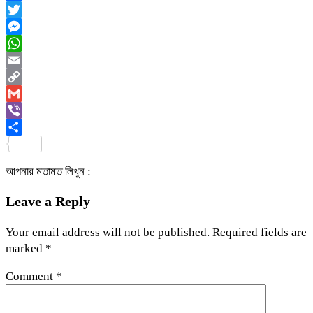
Facebook
Twitter
Messenger
WhatsApp
Email
Copy
Link
Gmail
Viber
Share
আপনার মতামত লিখুন :
Leave a Reply
Your email address will not be published.
Required fields are
marked
*
Comment
*