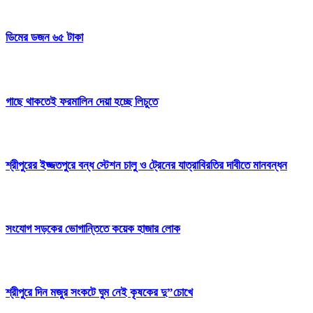
ডিমের ডজন ৬৫ টাকা
গাছে থাকতেই ফরমালিন দেয়া হচ্ছে লিচুতে
শ্রীপুরের ইজ্জতপুরে বন্ধ স্টেশন চালু ও ট্রেনের যাত্রাবিরতির দাবীতে মানবন্ধন
সংযোগ সড়কের ভোগান্তিতে কয়েক হাজার লোক
শ্রীপুরে দিন মজুর সংকটে ঘুম নেই কৃষকের দু”চোখে