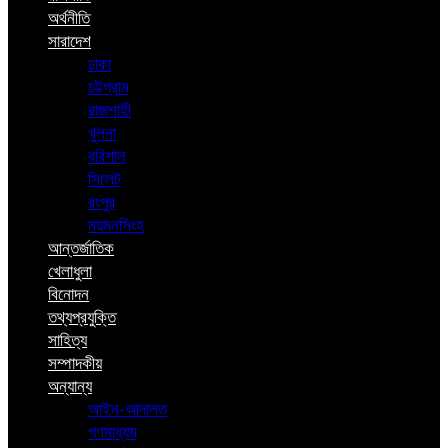
অর্থনীতি
সারাদেশ
ঢাকা
চট্টগ্রাম
রাজশাহী
খুলনা
বরিশাল
সিলেট
রংপুর
ময়মনসিংহ
আন্তর্জাতিক
খেলাধুলা
বিনোদন
তথ্যপ্রযুক্তি
সাহিত্য
সম্পাদকীয়
অন্যান্য
আইন-আদালত
গণমাধ্যম