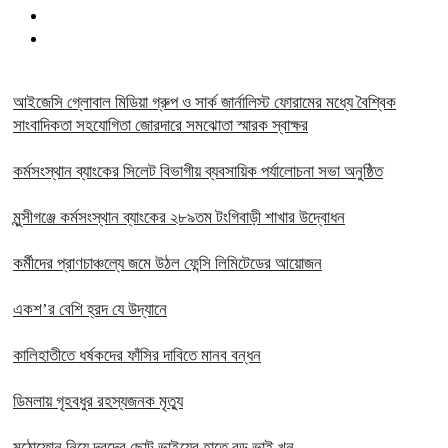
আইজেসি গ্লোবাল মিডিয়া গ্রুপ ও সার্ক জার্নালিস্ট ফোরামের মধ্যে বৈশ্বিক
সাংবাদিকতা সহযোগিতা জোরদারে সমঝোতা স্মারক স্বাক্ষর
কর্মসংস্থান ব্যাংকের সিলেট বিভাগীয় ব্যবসায়িক পর্যালোচনা সভা অনুষ্ঠিত
মুন্সীগঞ্জে কর্মসংস্থান ব্যাংকের ২৮৯তম টংগিবাড়ী শাখার উদ্বোধন
কর্মীদের প্রাণচাঞ্চল্যে জমে উঠল ফেন্সি লিমিটেডের আয়োজন
একশ’র বেশি হ্রদ যে উদ্যানে
কালিহাতীতে ধর্ষকদের ফাঁসির দাবিতে মানব বন্ধন
ডিমলায় গৃহবধুর রহস্যজনক মৃত্যু
মুঠোফোন নিয়ে দ্বন্দ্বে ছোট ভাইয়ের হাতে বড় ভাই খুন