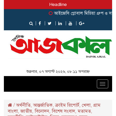
Headline
আইজেসি গ্লোবাল মিডিয়া গ্রুপ ও সার্ক জা
শুক্রবার, ০৭ অগাস্ট ২০২৬, ০৮:১১ অপরাহ্ন
Toggle
naviga
/
অর্থনীতি
আন্তর্জাতিক
ক্রাইম রিপোর্ট
খেলা
গ্রাম
,
,
,
,
বাংলা
জাতীয়
বিনোদন
বিশেষ সংবাদ
মতামত
,
,
,
,
,