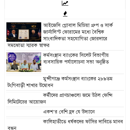
আইজেসি গ্লোবাল মিডিয়া গ্রুপ ও সার্ক
জার্নালিস্ট ফোরামের মধ্যে বৈশ্বিক
সাংবাদিকতা সহযোগিতা জোরদারে
সমঝোতা স্মারক স্বাক্ষর
কর্মসংস্থান ব্যাংকের সিলেট বিভাগীয়
ব্যবসায়িক পর্যালোচনা সভা অনুষ্ঠিত
মুন্সীগঞ্জে কর্মসংস্থান ব্যাংকের ২৮৯তম
টংগিবাড়ী শাখার উদ্বোধন
কর্মীদের প্রাণচাঞ্চল্যে জমে উঠল ফেন্সি
লিমিটেডের আয়োজন
একশ’র বেশি হ্রদ যে উদ্যানে
কালিহাতীতে ধর্ষকদের ফাঁসির দাবিতে মানব
বন্ধন