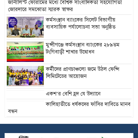
জার্নালিস্ট ফোরামের মধ্যে বৈশ্বিক সাংবাদিকতা সহযোগিতা
জোরদারে সমঝোতা স্মারক স্বাক্ষর
কর্মসংস্থান ব্যাংকের সিলেট বিভাগীয়
ব্যবসায়িক পর্যালোচনা সভা অনুষ্ঠিত
মুন্সীগঞ্জে কর্মসংস্থান ব্যাংকের ২৮৯তম
টংগিবাড়ী শাখার উদ্বোধন
কর্মীদের প্রাণচাঞ্চল্যে জমে উঠল ফেন্সি
লিমিটেডের আয়োজন
একশ’র বেশি হ্রদ যে উদ্যানে
কালিহাতীতে ধর্ষকদের ফাঁসির দাবিতে মানব
বন্ধন
ডিমলায় গৃহবধুর রহস্যজনক মৃত্যু