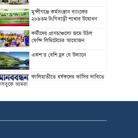
মুন্সীগঞ্জে কর্মসংস্থান ব্যাংকের
২৮৯তম টংগিবাড়ী শাখার উদ্বোধন
কর্মীদের প্রাণচাঞ্চল্যে জমে উঠল
ফেন্সি লিমিটেডের আয়োজন
একশ’র বেশি হ্রদ যে উদ্যানে
কালিহাতীতে ধর্ষকদের ফাঁসির দাবিতে
মানব বন্ধন
েসবুকে আমরা
ডিমলায় গৃহবধুর রহস্যজনক মৃত্যু
মুঠোফোন নিয়ে দ্বন্দ্বে ছোট ভাইয়ের
হাতে বড় ভাই খুন