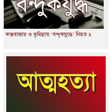
কক্সবাজার ও কুমিল্লায় ‘বন্দুকযুদ্ধে’ নিহত ২