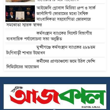
আইজেসি গ্লোবাল মিডিয়া গ্রুপ ও সার্ক
জার্নালিস্ট ফোরামের মধ্যে বৈশ্বিক
সাংবাদিকতা সহযোগিতা জোরদারে
সমঝোতা স্মারক স্বাক্ষর
কর্মসংস্থান ব্যাংকের সিলেট বিভাগীয়
ব্যবসায়িক পর্যালোচনা সভা অনুষ্ঠিত
মুন্সীগঞ্জে কর্মসংস্থান ব্যাংকের ২৮৯তম
টংগিবাড়ী শাখার উদ্বোধন
কর্মীদের প্রাণচাঞ্চল্যে জমে উঠল ফেন্সি
লিমিটেডের আয়োজন
একশ’র বেশি হ্রদ যে উদ্যানে
কালিহাতীতে ধর্ষকদের ফাঁসির দাবিতে মানব
বন্ধন