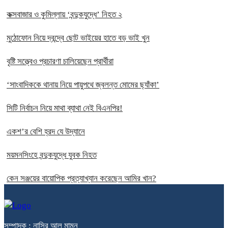
কক্সবাজার ও কুমিল্লায় ‘বন্দুকযুদ্ধে’ নিহত ২
মুঠোফোন নিয়ে দ্বন্দ্বে ছোট ভাইয়ের হাতে বড় ভাই খুন
বৃষ্টি সত্ত্বেও প্রচারণা চালিয়েছেন প্রার্থীরা
‘সাংবাদিককে থানায় নিয়ে পায়ুপথে জ্বলন্ত মোমের ছ্যাঁকা’
সিটি নির্বাচন নিয়ে মাথা ব্যাথা নেই বিএনপির!
একশ’র বেশি হ্রদ যে উদ্যানে
ময়মনসিংহে বন্দুকযুদ্ধে যুবক নিহত
কেন সঞ্জয়ের বায়োপিক প্রত্যাখ্যান করেছেন আমির খান?
সম্পাদক : নাসির আল মামুন