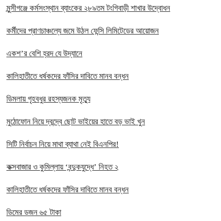
মুন্সীগঞ্জে কর্মসংস্থান ব্যাংকের ২৮৯তম টংগিবাড়ী শাখার উদ্বোধন
কর্মীদের প্রাণচাঞ্চল্যে জমে উঠল ফেন্সি লিমিটেডের আয়োজন
একশ’র বেশি হ্রদ যে উদ্যানে
কালিহাতীতে ধর্ষকদের ফাঁসির দাবিতে মানব বন্ধন
ডিমলায় গৃহবধুর রহস্যজনক মৃত্যু
মুঠোফোন নিয়ে দ্বন্দ্বে ছোট ভাইয়ের হাতে বড় ভাই খুন
সিটি নির্বাচন নিয়ে মাথা ব্যাথা নেই বিএনপির!
কক্সবাজার ও কুমিল্লায় ‘বন্দুকযুদ্ধে’ নিহত ২
কালিহাতীতে ধর্ষকদের ফাঁসির দাবিতে মানব বন্ধন
ডিমের ডজন ৬৫ টাকা