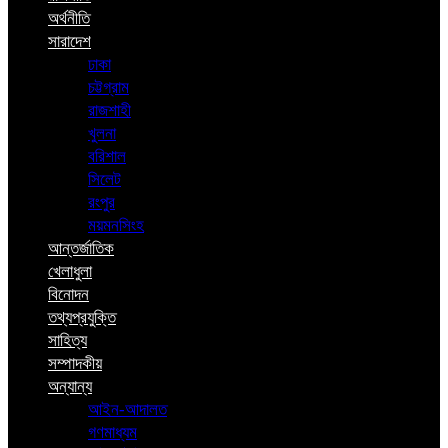
অর্থনীতি
সারাদেশ
ঢাকা
চট্টগ্রাম
রাজশাহী
খুলনা
বরিশাল
সিলেট
রংপুর
ময়মনসিংহ
আন্তর্জাতিক
খেলাধুলা
বিনোদন
তথ্যপ্রযুক্তি
সাহিত্য
সম্পাদকীয়
অন্যান্য
আইন-আদালত
গণমাধ্যম